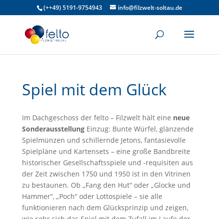
(++49) 5191-9754943
info@filzwelt-soltau.de
Spiel mit dem Glück
Im Dachgeschoss der felto – Filzwelt hält eine
neue
Sonderausstellung
Einzug: Bunte Würfel, glänzende
Spielmünzen und schillernde Jetons, fantasievolle
Spielpläne und Kartensets – eine große Bandbreite
historischer Gesellschaftsspiele und -requisiten aus
der Zeit zwischen 1750 und 1950 ist in den Vitrinen
zu bestaunen. Ob „Fang den Hut“ oder „Glocke und
Hammer“, „Poch“ oder Lottospiele – sie alle
funktionieren nach dem Glücksprinzip und zeigen,
wie sehr sich das Spiel mit dem Zufall im Laufe der