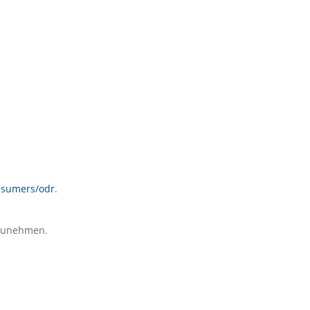
onsumers/odr
.
ilzunehmen.