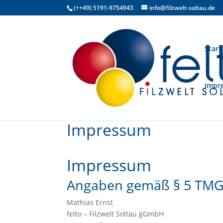
(++49) 5191-9754943
info@filzwelt-soltau.de
Start
Impr
Impressum
Impressum
Angaben gemäß § 5 TMG
Mathias Ernst
felto – Filzwelt Soltau gGmbH