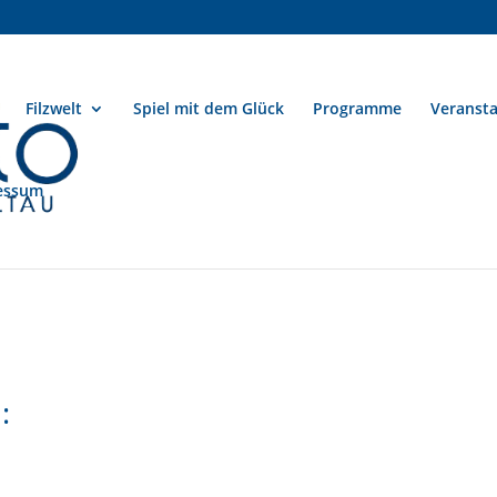
Filzwelt
Spiel mit dem Glück
Programme
Veranst
essum
: