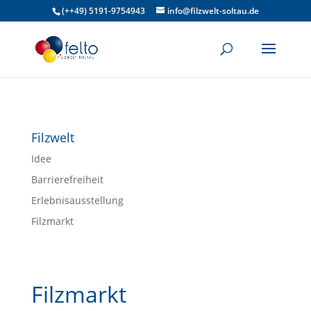
(++49) 5191-9754943
info@filzwelt-soltau.de
Filzwelt
Idee
Barrierefreiheit
Erlebnisausstellung
Filzmarkt
Filzmarkt